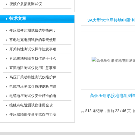
变频介质损耗测试仪
技术文章
3A大型大地网接地电阻
变压器变比测试仪选型指南：
精度、量程与抗干扰能力的核
蓄电池充电测试仪的常规使用
心考量
方法
开关特性测试仪操作注意事项
直流接地故障查找仪是干什么
的？
直流电阻测试仪使用注意事项
高压开关动特性测试仪维护保
养指南：确保精准测量的关键
电缆电压测试仪原理剖析与维
举措
高低压钳形接地电阻测
护之道
电缆电压测试仪安全精准的电
压检测指南
接触点电阻测试仪使用全攻
共 813 条记录，当前 22 / 46 页
略，从接线到数据分析的标准
变压器绕组变形测试仪电力安
化流程
全的“隐形守护者”