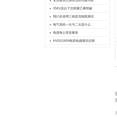
变压器变比测试仪的功能与应
用
35KV及以下交联聚乙烯绝缘
电力电缆 超低频（0.1Hz）耐
我们在使用三相直流电阻测试
压试验规范
仪之前先来看看这些
电气系统一次与二次是什么
电缆每公里容量表
HVDG1609电容电感测试仪测
试接线示意图