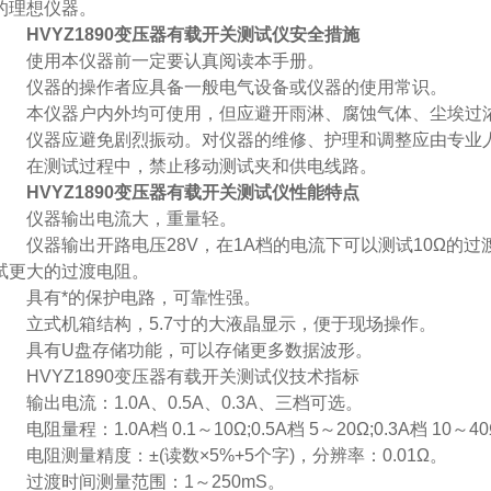
的理想仪器。
HVYZ1890变压器有载开关测试仪安全措施
使用本仪器前一定要认真阅读本手册。
仪器的操作者应具备一般电气设备或仪器的使用常识。
本仪器户内外均可使用，但应避开雨淋、腐蚀气体、尘埃过浓
仪器应避免剧烈振动。对仪器的维修、护理和调整应由专业
在测试过程中，禁止移动测试夹和供电线路。
HVYZ1890变压器有载开关测试仪性能特点
仪器输出电流大，重量轻。
仪器输出开路电压28V，在1A档的电流下可以测试10Ω的过渡电
试更大的过渡电阻。
具有*的保护电路，可靠性强。
立式机箱结构，5.7寸的大液晶显示，便于现场操作。
具有U盘存储功能，可以存储更多数据波形。
HVYZ1890变压器有载开关测试仪技术指标
输出电流：1.0A、0.5A、0.3A、三档可选。
电阻量程：1.0A档 0.1～10Ω;0.5A档 5～20Ω;0.3A档 10～4
电阻测量精度：±(读数×5%+5个字)，分辨率：0.01Ω。
过渡时间测量范围：1～250mS。