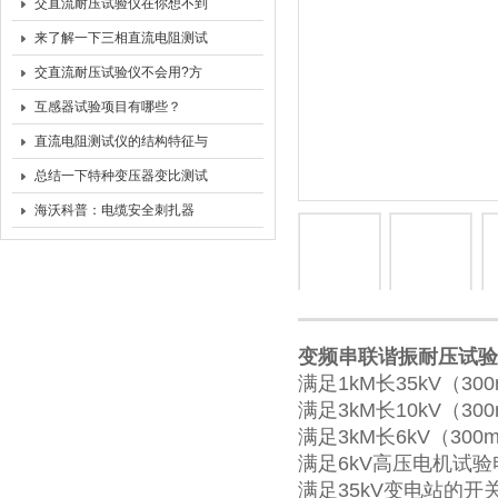
流耐压试验仪了么
交直流耐压试验仪在你想不到
的领域也有应用
来了解一下三相直流电阻测试
仪的功能及特征
交直流耐压试验仪不会用?方
法在这里
互感器试验项目有哪些？
直流电阻测试仪的结构特征与
工作原理总结
总结一下特种变压器变比测试
仪的功能及特性
海沃科普：电缆安全刺扎器
变频串联谐振耐压试验
满足1kM长35kV（
满足3kM长10kV（
满足3kM长6kV（3
满足6kV高压电机试验电
满足35kV变电站的