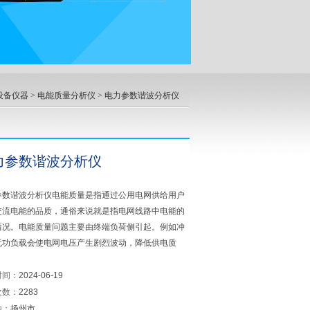
设备仪器
>
电能质量分析仪
> 电力参数谐波分析仪
力参数谐波分析仪
参数谐波分析仪电能质量是指通过公用电网供给用户
交流电能的品质，通俗来说就是指电网线路中电能的
情况。电能质量问题主要由终端负荷侧引起。例如冲
无功负载会使电网电压产生剧烈波动，降低供电质
时间：
2024-06-19
次数：
2283
地：
扬州市