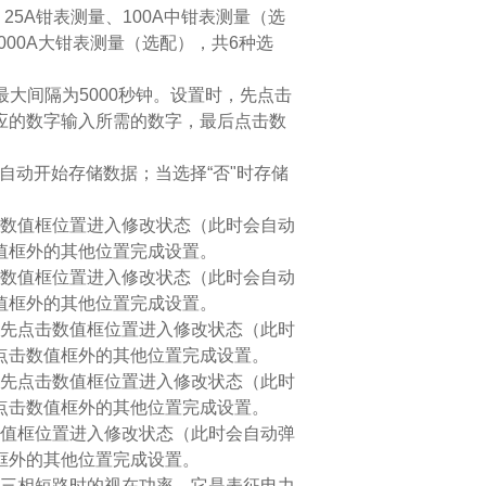
25A钳表测量、100A中钳表测量（选
000A大钳表测量（选配），共6种选
最大间隔为5000秒钟。设置时，先点击
应的数字输入所需的数字，最后点击数
，自动开始存储数据；当选择“否"时存储
击数值框位置进入修改状态（此时会自动
值框外的其他位置完成设置。
击数值框位置进入修改状态（此时会自动
值框外的其他位置完成设置。
，先点击数值框位置进入修改状态（此时
点击数值框外的其他位置完成设置。
，先点击数值框位置进入修改状态（此时
点击数值框外的其他位置完成设置。
数值框位置进入修改状态（此时会自动弹
框外的其他位置完成设置。
点三相短路时的视在功率，它是表征电力