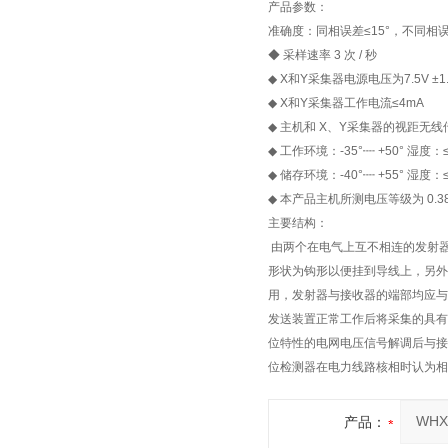
产品参数：
准确度：同相误差≤15°，不同相误差
◆ 采样速率 3 次 / 秒
◆ X和Y采集器电源电压为7.5V ±1.
◆ X和Y采集器工作电流≤4mA
◆ 主机和 X、Y采集器的视距无线
◆ 工作环境：-35°┉ +50° 湿度：
◆ 储存环境：-40°┉ +55° 湿度：
◆ 本产品主机所测电压等级为 0.3
主要结构：
由两个在电气上互不相连的发射器
形状为钩形以便挂到导线上，另外
用，发射器与接收器的端部均应
发送装置正常工作后将采集的具有
位特性的电网电压信号解调后与接
位检测器在电力线路核相时认为相位
产品：