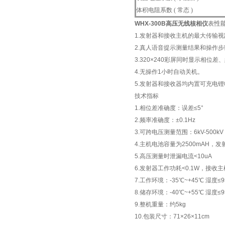
体积电阻系数 ( 常态 )
性
WHX-300B高压无线核相仪
表
1.发射器和接收主机的最大传输视
2.真人语音提示测量结果和操作步
3.320×240彩屏同时显示相位
4.无操作1小时自动关机。
5.发射器和接收器均内置可充电
技术指标
1.相位差准确度：误差≤5°
2.频率准确度：±0.1Hz
3.可跨电压测量范围：6kV-500
4.主机电池容量为2500mAH，发
5.高压测量时泄漏电流<10uA
6.发射器工作功耗<0.1W，接收主
7.工作环境：-35℃~+45℃ 湿度≤
8.储存环境：-40℃~+55℃ 湿度≤
9.整机重量：约5kg
10.包装尺寸：71×26×11cm