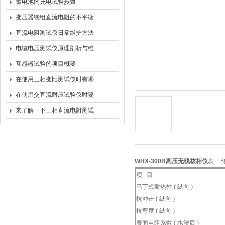
蓄电池的充电试验步骤
变压器绕组直流电阻的不平衡
率
直流电阻测试仪日常维护方法
总结说明
电缆电压测试仪原理剖析与维
护之道
互感器试验的项目概要
在使用三相变比测试仪时有哪
些注意事项呢
在使用交直流耐压试验仪时要
注意这些方面
来了解一下三相直流电阻测试
仪的功能及特征
WHX-300B高压无线核相仪
表一 
项 目
马丁式耐热性 ( 纵向 )
抗冲击 ( 纵向 )
抗弯度 ( 纵向 )
表面电阻系数 ( 水浸后 )