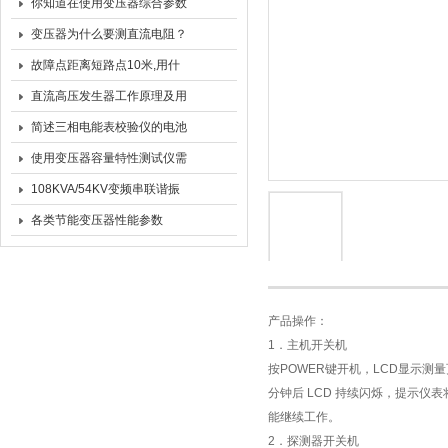
变压器检定证书
你知道在使用变压器综合参数
测试仪时的注意事项么
变压器为什么要测直流电阻？
故障点距离短路点10米,用什
么方法测距
直流高压发生器工作原理及用
途
简述三相电能表校验仪的电池
该如何维护和充电
使用变压器容量特性测试仪需
要严格按照相关操作流程进行
108KVA/54KV变频串联谐振
耐压装置（35KV电缆0.5km）
各类节能变压器性能参数
产品操作：
1．主机开关机
按POWER键开机，LCD显示测
分钟后 LCD 持续闪烁，提示仪表
能继续工作。
2．探测器开关机