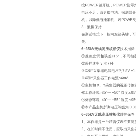
按POWER键开机，POWER指
电压不足，请更换电池。探测器开机
机，以降低电池消耗。若POWER
3．数据保持
在测试模式下，按向左箭头键，可以
失。
6~35kV无线高压核相仪
技术指标
①准确度:同相误差≤15°，不同相误
②采样速率 3 次 / 秒
③X和Y采集器电源电压为7.5V ±1.
④X和Y采集器工作电流≤4mA
⑤主机和 X、Y采集器的视距传输距
⑥工作环境:-35°┉ +50° 湿度:≤9
⑦储存环境:-40°┉ +55° 湿度:≤9
⑧本产品主机所测电压等级为 0.38K
6~35kV无线高压核相仪
维护保养
1、本仪器是一台精密仪表不要随
2、在长时间不使用，应取出采集