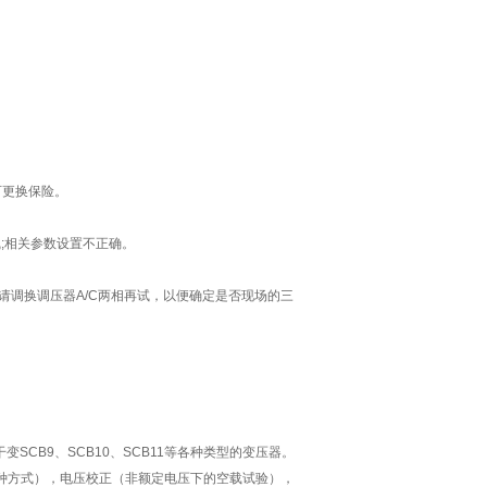
可更换保险。
;相关参数设置不正确。
请调换调压器A/C两相再试，以便确定是否现场的三
变SCB9、SCB10、SCB11等各种类型的变压器。
种方式），电压校正（非额定电压下的空载试验），