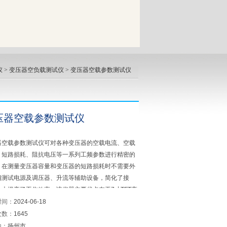
仪
>
变压器空负载测试仪
> 变压器空载参数测试仪
压器空载参数测试仪
器空载参数测试仪可对各种变压器的空载电流、空载
、短路损耗、阻抗电压等一系列工频参数进行精密的
，在测量变压器容量和变压器的短路损耗时不需要外
相测试电源及调压器、升流等辅助设备，简化了接
大大提高了工作效率；该仪器主要优点在于7寸TFT高
色触摸操作界面，操作种类型的变海沃压器的空载电
时间：
2024-06-18
空载损耗、短路电压、短路损耗。
次数：
1645
地：
扬州市