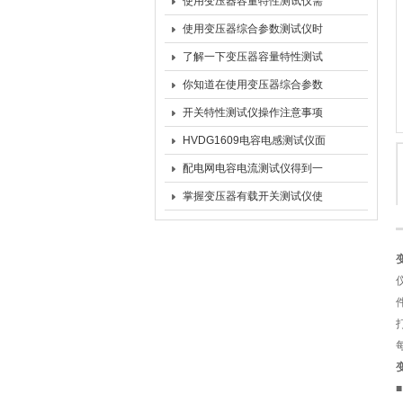
特点分享
使用变压器容量特性测试仪需
要严格按照相关操作流程进行
使用变压器综合参数测试仪时
的一些注意事项技巧和经验分
了解一下变压器容量特性测试
享
仪的功能有哪些
你知道在使用变压器综合参数
测试仪时的注意事项么
开关特性测试仪操作注意事项
HVDG1609电容电感测试仪面
板示意图
配电网电容电流测试仪得到一
些常识
掌握变压器有载开关测试仪使
用方法，守护电力安全
■