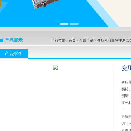
产品展示
当前位置：
首页
>
全部产品
>
变压器容量特性测试
产品介绍
变
变压
损耗
测量
接三
线，
清彩
更新
流、
访问
所在