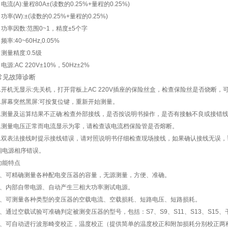
 电流(A):量程80A±(读数的0.25%+量程的0.25%)
 功率(W):±(读数的0.25%+量程的0.25%)
■ 功率因数:范围0~1，精度±5个字
 频率:40~60Hz,0.05%
■ 测量精度:0.5级
 电源:AC 220V±10%，50Hz±2%
常见故障诊断
1.开机无显示:先关机，打开背板上AC 220V插座的保险丝盒，检查保险丝是否烧断，
2.屏幕突然黑屏:可按复位键，重新开始测量。
3.测量及运算结果不正确:检查外部接线，是否按说明书操作，是否有接触不良或接错线
4.测量电压正常而电流显示为零，请检查该电流档保险管是否熔断。
5.双表法接线时提示接线错误，请对照说明书仔细检查现场接线，如果确认接线无误，
相电源相序错误。
功能特点
1、可精确测量各种配电变压器的容量，无源测量，方便、准确。
2、内部自带电源、自动产生三相大功率测试电源。
3、可测量各种类型的变压器的空载电流、空载损耗、短路电压、短路损耗。
4、通过空载试验可准确判定被测变压器的型号，包括：S7、S9、S11、S13、S15、干
5、可自动进行波形畸变校正，温度校正（提供简单的温度校正和附加损耗分别校正两