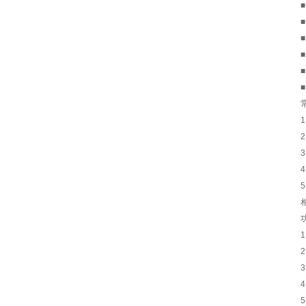
■
■
■
■