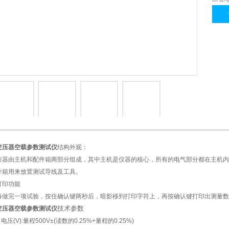
1
2
变压器空载参数测试仪
结构外观：
仪器由主机和配件箱两部分组成，其中主机是仪器的核心，所有的电气部分都在主机内
件箱用来放置测试导线及工具。
打印功能
每做完一项试验，按住确认键两秒后，暗影移到打印字符上，再按确认键打印出测量数
技术参数
变压器空载参数测试仪
 电压(V):量程500V±(读数的0.25%+量程的0.25%)