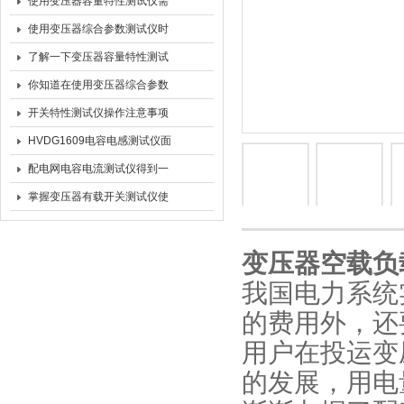
特点分享
使用变压器容量特性测试仪需
要严格按照相关操作流程进行
使用变压器综合参数测试仪时
的一些注意事项技巧和经验分
了解一下变压器容量特性测试
享
仪的功能有哪些
你知道在使用变压器综合参数
测试仪时的注意事项么
开关特性测试仪操作注意事项
HVDG1609电容电感测试仪面
板示意图
配电网电容电流测试仪得到一
些常识
掌握变压器有载开关测试仪使
用方法，守护电力安全
变压器空载负
我国电力系统
的费用外，还
用户在投运变
的发展，用电