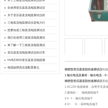
关于三相直流电阻测试仪的详
细使用方法尽在本篇
在使用变压器直流电阻测试仪
时有哪些需要注意的呢
关于变压器直流电阻测试仪的
原理及应用分享
三相直流电阻测试仪是电力行
业中非常重要的测试仪器之一
想要知道三相直流电阻测试仪
的性能特点不妨看看这些
我们在使用三相直流电阻测试
仪之前先来看看这些
来了解一下三相直流电阻测试
仪的功能及特征
变压器直流电阻测试仪的日常
维护和基本的安全措施
HVBZ3650变压器直流电阻测
试仪（50A）技术参数
电缆故障高压源配置要点
精密型变压器直阻快速测试仪
性能
1.输出电流及量程：输出电流：0-10
精密型变压器直阻快速测试仪
系统
1.AC220 电源插座，自带开关及
2.接地柱： 地线接线端子
3.I+ I-：输出电流端子
4.V+ V-：采样电压端子