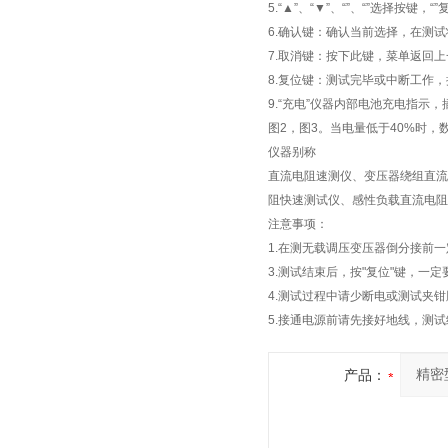
5.“▲”、“▼”、“”、“”选择按键，“
6.确认键：确认当前选择，在测
7.取消键：按下此键，菜单返回
8.复位键：测试完毕或中断工作
9.“充电”仪器内部电池充电指示，
图2，图3。当电量低于40%时，
仪器别称
直流电阻速测仪、变压器绕组直流
阻快速测试仪、感性负载直流电阻
注意事项：
1.在测无载调压变压器倒分接前
3.测试结束后，按"复位"键，
4.测试过程中请少断电或测试夹
5.接通电源前请先接好地线，测试
产品：