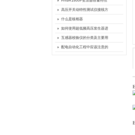
HVBR1800F变压器容量特性
测试仪面板介绍
高压开关动特性测试仪接线方
法说明
什么是核相器
如何使用超低频高压发生器进
行大型发电机的耐压试验
互感器校验仪的分类及主要用
途
配电自动化工程中应该注意的
问题