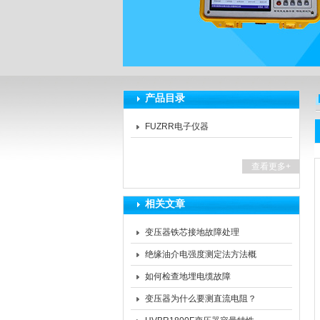
扬州海沃电气科技发展有限公司
产品目录
FUZRR电子仪器
查看更多+
相关文章
变压器铁芯接地故障处理
绝缘油介电强度测定法方法概
要
如何检查地埋电缆故障
变压器为什么要测直流电阻？