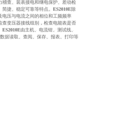
力稽查、装表接电和继电保护、差动检
、简捷、稳定可靠等特点。
ES2010E
除
及电压与电流之间的相位和工频频率
检查变压器接线组别，检查电能表是否
。
ES2010E
由主机、电流钳、测试线、
史数据读取、查阅、保存、报表、打印等