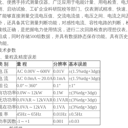
化、便携手持式测量仪器。广泛应用于电能计量、用电检查、电
测、启动试验、工矿企业科研院校等部门。仪表测试精准、快速
了能够直接测量交流电压值、交流电流值，电压之间、电流之间
外，还具备其它测量判断功能，对感性电流、容性电路的判断，
接线正确，是把握电力使用情况，进行二次回路检查的理想仪表
组成，同时存储500组数据，并具有数据静态保存功能。具有历
功能。
技术参数
1、量程及精度误差
类 别
量 程
分辨率
基本误差
电 压
AC 0.00V～600V
0.01V
±(1.5%rdg+3dgt)
电 流
AC 0.0mA～20.0A
0.1mA
±(1.5%rdg+3dgt)
相 位
0.0°～360°
0.1°
±1°
有功功率
0.0W～12kW
0.1W
±(3%rdg+3dgt)
无功功率
0.0VAR～12kVAR
0.1VAR
±(3%rdg+3dgt)
视在功率
0.0VA～12kVA
0.1VA
±(3%rdg+3dgt)
频 率
45Hz～65Hz
0.01Hz
±0.5Hz
功率因数
-1～+1
0.001
±0.03