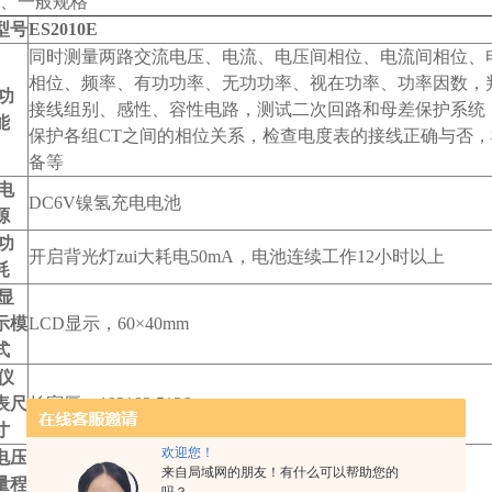
2、一般规格
型号
ES2010E
同时测量两路交流电压、电流、电压间相位、电流间相位、
相位、频率、有功功率、无功功率、视在功率、功率因数，
功
接线组别、感性、容性电路，测试二次回路和母差保护系统
能
保护各组CT之间的相位关系，检查电度表的接线正确与否
备等
电
DC6V镍氢充电电池
源
功
开启背光灯zui大耗电50mA，电池连续工作12小时以上
耗
显
示模
LCD显示，60×40mm
式
仪
表尺
长宽厚：192*92.5*36mm
寸
欢迎您！
电压
AC 0.00V～600V
来自局域网的朋友！有什么可以帮助您的
量程