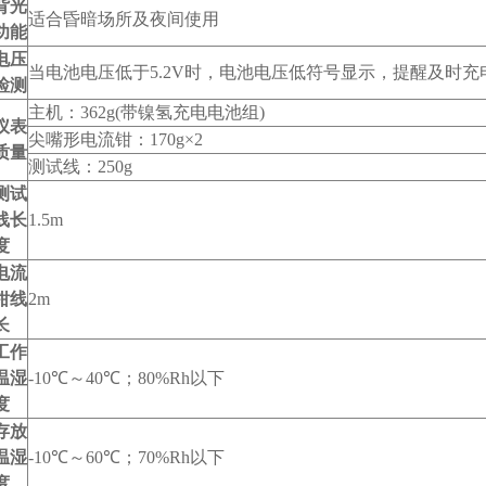
背光
适合昏暗场所及夜间使用
功能
电压
当电池电压低于5.2V时，电池电压低符号显示，提醒及时充
检测
主机：362g(带镍氢充电电池组)
仪表
尖嘴形电流钳：170g×2
质量
测试线：250g
测试
线长
1.5m
度
电流
钳线
2m
长
工作
温湿
-10℃～40℃；80%Rh以下
度
存放
温湿
-10℃～60℃；70%Rh以下
度