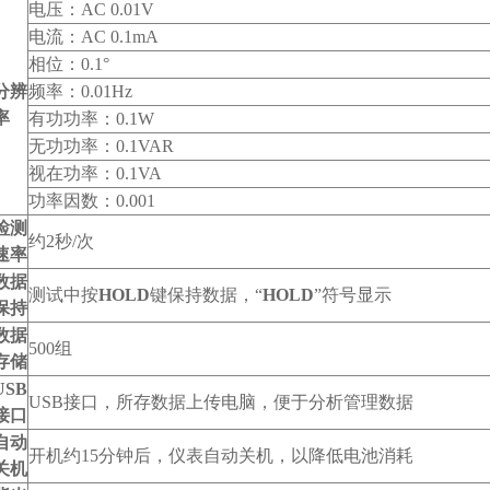
电压：AC 0.01V
电流：AC 0.1mA
相位：0.1°
分辨
频率：0.01Hz
率
有功功率：0.1W
无功功率：0.1VAR
视在功率：0.1VA
功率因数：0.001
检测
约2秒/次
速率
数据
测试中按
HOLD
键保持数据，“
HOLD
”符号显示
保持
数据
500组
存储
USB
USB接口，所存数据上传电脑，便于分析管理数据
接口
自动
开机约15分钟后，仪表自动关机，以降低电池消耗
关机