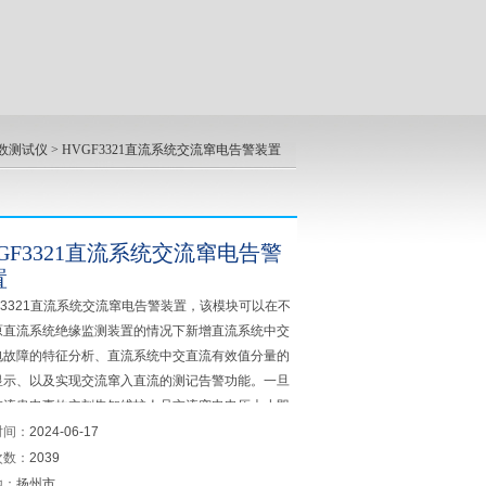
数测试仪
> HVGF3321直流系统交流窜电告警装置
GF3321直流系统交流窜电告警
置
F3321直流系统交流窜电告警装置，该模块可以在不
原直流系统绝缘监测装置的情况下新增直流系统中交
电故障的特征分析、直流系统中交直流有效值分量的
显示、以及实现交流窜入直流的测记告警功能。一旦
交流串电事故立刻告知维护人员交流窜电电压大小即
窜电的回路。为直流系统交流窜电故障提供了快速有
时间：
2024-06-17
解决方案。
次数：
2039
地：
扬州市