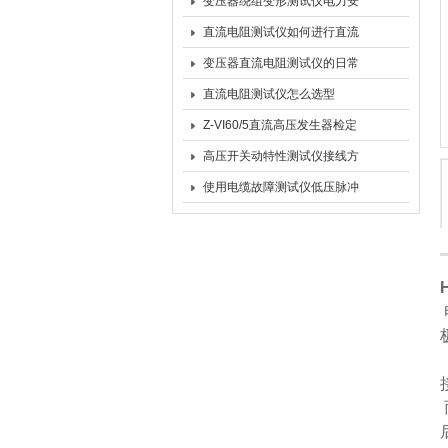
仪技术简介
变压器绕组变形测试仪电力安
全的“隐形守护者”
直流电阻测试仪如何进行直流
电源测试和交流电源测试
变压器直流电阻测试仪的日常
维护和基本的安全措施
直流电阻测试仪怎么选型
Z-VI60/5直流高压发生器检定
证书
高压开关动特性测试仪接线方
法说明
使用电缆故障测试仪低压脉冲
测试法来测电缆故障点的方法