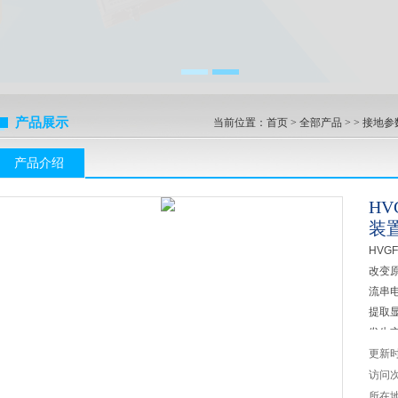
产品展示
当前位置：
首页
>
全部产品
> >
接地参
产品介绍
HV
装
HVG
改变
流串
提取
发生
发生
更新
效的
访问
所在