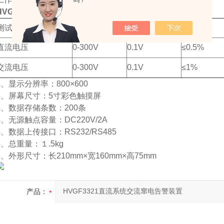
吗？
HVGF3321
直流系统交流窜电告警装置
技术指标
测试项目
范围
分辨率
精度
直流电压
0-300V
0.1V
≤
0.5%
交流电压
0-300V
0.1V
≤
1%
1
、显示分辨率：
800
×
600
2
、屏幕尺寸：
5
寸彩色触摸屏
3
、数据存储条数：
200
条
4
、无源触点容量：
DC220V/2A
5
、数据上传接口：
RS232/RS485
6
、总
重
量：１
.5kg
7
、外形尺寸：
长
210mm
×宽
160mm
×高
75mm
产品：