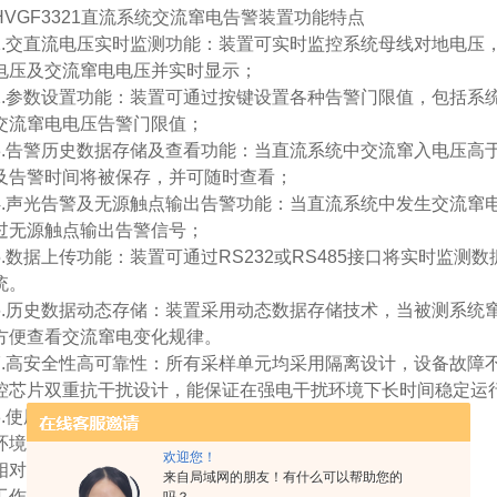
HVGF3321
直流系统交流窜电告警装置功能特点
.
交直流电压实时监测功能：装置可实时监控系统母线对地电压
电压及交流窜电电压并实时显示；
.
参数设置功能：装置可通过按键设置各种告警门限值，包括系
交流窜电电压告警门限值；
.
告警历史数据存储及查看功能：当直流系统中交流窜入电压高
及告警时间将被保存，并可随时查看；
.
声光告警及无源触点输出告警功能：当直流系统中发生交流窜
过无源触点输出告警信号；
.
数据上传功能：装置可通过
RS232
或
RS485
接口将实时监测数
统。
.
历史数据动态存储：装置采用动态数据存储技术，当被测系统
方便查看交流窜电变化规律。
.
高安全性高可靠性：所有采样单元均采用隔离设计，设备故障
控芯片双重抗干扰设计，能保证在强电干扰环境下长时间稳定运
.
使用环境
环境温度：
-20
℃～
+50
℃
欢迎您！
相对湿度：≤
95%
来自局域网的朋友！有什么可以帮助您的
工作电源：
DC96
—
300V