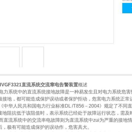
1
2
HVGF3321
直流系统交流窜电告警装置
概述
电力系统中的直流系统接地故障是一种易发生且对电力系统危害
极接地，都可能造成保护误动或者保护拒动，危害电力系统正常
《中华人民共和国电力行业标准
DL /T856
－
2004
》规定了不同
接地阻抗低于该阻值时，表示系统已经处于故障运行状态，需及
而直流系统中的交流串电故障则为直流系统中zui为严重的接地
后，极有可能造成保护的误动作，危害具大。