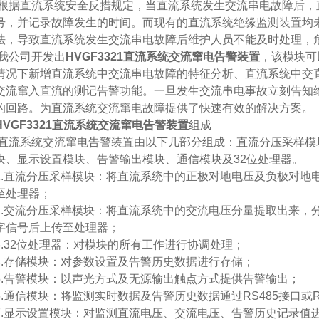
根据直流系统安全反措规定，当直流系统发生交流串电故障后，
号，并记录故障发生的时间。而现有的直流系统绝缘监测装置均
法，导致直流系统发生交流串电故障后维护人员不能及时处理，
我公司开发出
HVGF3321
直流系统交流窜电告警装置
，该模块可
情况下新增直流系统中交流串电故障的特征分析、直流系统中交
交流窜入直流的测记告警功能。一旦发生交流串电事故立刻告知
的回路。为直流系统交流窜电故障提供了快速有效的解决方案。
HVGF3321
直流系统交流窜电告警装置
组成
直流系统交流窜电告警装置由以下几部分组成：直流分压采样模
块、显示设置模块、告警输出模块、通信模块及
32
位处理器。
.
直流分压采样模块：将直流系统中的正极对地电压及负极对地
至处理器；
.
交流分压采样模块：将直流系统中的交流电压分量提取出来，
字信号后上传至处理器；
.32
位处理器：对模块的所有工作进行协调处理；
.
存储模块：对参数设置及告警历史数据进行存储；
.
告警模块：以声光方式及无源输出触点方式提供告警输出；
.
通信模块：将监测实时数据及告警历史数据通过
RS485
接口或
.
显示设置模块：对监测直流电压、交流电压、告警历史记录值