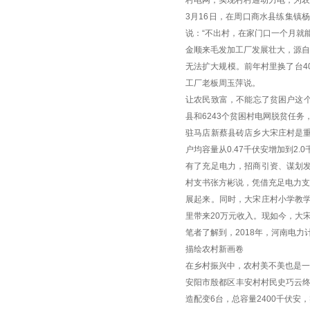
村电网，实现村村通动力电，为农
3月16日，在周口商水县练集镇
说：“不出村，在家门口一个月就能挣
金顺来毛发加工厂发展壮大，源自
无法扩大规模。前年村里换了台4
工厂老板周玉萍说。
让农民致富，不能忘了贫困户这个
县和6243个贫困村电网脱贫任务
驻马店新蔡县砖店乡大宋庄村是重
户均容量从0.47千伏安增加到2
有了充足电力，招商引资、谋划
村支书张方彬说，凭借充足电力支
展起来。同时，大宋庄村小学教
里带来20万元收入。现如今，大
笔者了解到，2018年，河南电
描绘农村新画卷
在乡村振兴中，农村美不美也是一
安阳市殷都区丰安村村民史巧云终
造配变6台，总容量2400千伏安