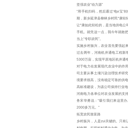
坚强农业“动力源”
“用手机扫码，然后通过‘电e宝
期，新乡延津县柳林乡村民*康轻
让*康如此轻松的，是当地供电公
手机。就凭这一点，我今年就敢把
当上“专职农民”。
实施乡村振兴，农业首先要强起
过去两年，河南机井通电工程新增
5300万亩，实现平原地区机井通
对于电力在发展现代农业中的作
司主要从事土壤污染治理技术研究
境要求很高，没有稳定可靠的供电
高标准建设，为该公司保持行业地
河南电力各单位对农业发展的支
务宋华勇说：“吸引我们来这里
2000多万元。”
拓宽农民致富路
乡村振兴，人是zui关键的。只