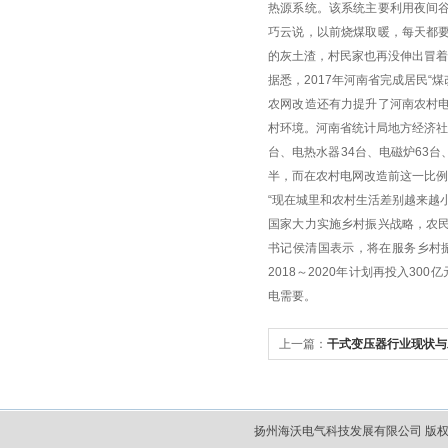
热源系统。该系统主要利用夜间
巧云说，以前烧煤取暖，每天都
的灰土渣，村民家也再没伸出冒着
据悉，2017年河南省完成居民“
农网改造还有力提升了河南农村
村环境。河南省统计局地方经济社会
台、电热水器34台、电磁炉63台
半，而在农村电网改造前这一比
“现在城里和农村生活差别越来越
国家大力实施乡村振兴战略，农
书记侯清国表示，将在服务乡村
2018～2020年计划再投入3
电需要。
上一篇：
干式变压器行业现状与
规模扩大
扬州海沃电气科技发展有限公司 版权所