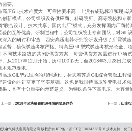
角需要。
特高压GIL技术难度大、可靠性要求高，上没有成熟标准和现成
合创新模式，公司组织设备供应商、科研院所、高等院校和专家
商“联合设计、技术共享、国内出厂”模式，充分发挥国内厂商特高
经验的互补优势。研制过程中，公司组织院士专家团队，对GIL
1
2
次深入的研讨和审查，西安高压电器研究院研发升级了所需试验
程监督，确保试验考核严格。特高压GIL型式试验考核形态全、
种不同技术路线的共5套供货方案，每套供货方案需进行17项
行。从2017年12月开始，历时100多天，至2018年3月28日
技术规范要求。
特高压GIL型式试验的顺利通过，标志着苏通GIL综合管廊工
程建设的推进奠定了坚实基础。这也是我国特高压输变电技术领
成果，具有十分重要的示范意义，为特殊条件下高电压、大容量
上一篇：
2018年区块链在能源领域的发展趋势
下一篇：
山东投
沃电气科技发展有限公司 版权所有 ICP备：
苏ICP备13034328号-8
技术支持：
化工