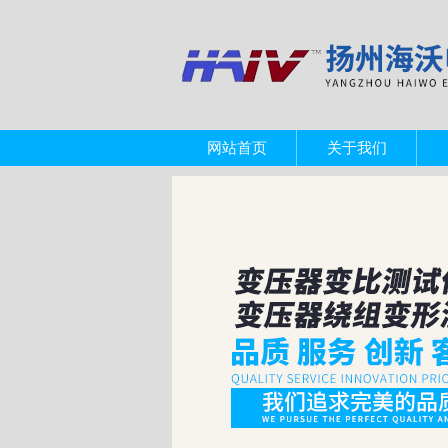
网站首页
关于我们