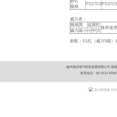
射钉
PS27C8
PS37C
规格
威力表：
规格
黑
蓝
黄
红
推荐使
威力
最小
小
中
大
标配：S1红（威力5级）弹
扬州海沃电气科技发展有限公司 版权所
联系电话：86-0514-80891
苏公网安备 3210