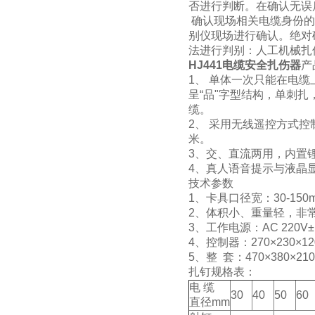
否进行判断。在确认无误
确认现场相关电缆身份的
别仪现场进行确认。绝对
法进行判别：人工机械扎
HJ441电缆安全扎伤器
产
1、 单体一次只能在电
呈“品"字型结构，单刺扎
缆。
2、 采用无线遥控方式
米。
3、交、直流两用，内置
4、真人语音提示与液晶
技术参数
1、卡具口径宽：30-150
2、体积小、重量轻，非
3、工作电源：AC 220V±10
4、控制器：270×230×120
5、整 套：470×380×21
扎钉规格表：
电 缆
30
40
50
60
直径mm