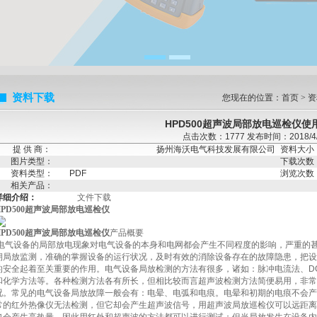
资料下载
您现在的位置：
首页
>
资
HPD500超声波局部放电巡检仪使
点击次数：1777 发布时间：2018/4/
提 供 商：
扬州海沃电气科技发展有限公司
资料大小
图片类型：
下载次数
资料类型：
PDF
浏览次数
相关产品：
详细介绍：
文件下载
HPD500超声波局部放电巡检仪
HPD500超声波局部放电巡检仪
产品概要
电气设备的局部放电现象对电气设备的本身和电网都会产生不同程度的影响，严重的
期局放监测，准确的掌握设备的运行状况，及时有效的消除设备存在的故障隐患，把设
的安全起着至关重要的作用。电气设备局放检测的方法有很多，诸如：脉冲电流法、
D
和化学方法等。各种检测方法各有所长，但相比较而言超声波检测方法简便易用，非常
况。常见的电气设备局放故障一般会有：电晕、电弧和电痕。电晕和初期的电痕不会产
常的红外热像仪无法检测，但它却会产生超声波信号，用超声波局放巡检仪可以远距离