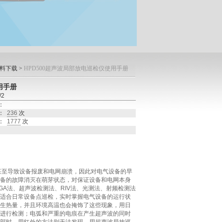
料下载
>
HPD500超声波局部放电巡检仪使用手册
用手册
2
：
：
236
次
：
1777
次
甚至导致设备报废和电网崩溃，因此对电气设备的早
备的故障消灭在萌芽状态，对保证设备和电网本身
GA
法、超声波检测法、
RIV
法、光测法、射频检测法
适合日常设备点巡检，实时掌握电气设备的运行状
生热量，并且环境高温也会掩饰了这些现象，用日
进行检测；电弧和严重的电痕在产生超声波的同时