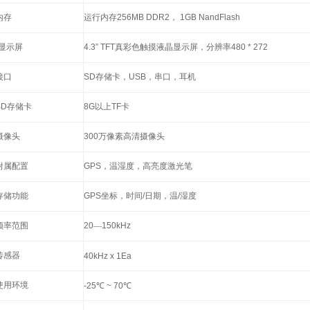
内存
运行内存
256MB DDR2
，
1GB NandFlash
‘显示屏
4.3” TFT
真彩色触摸液晶显示屏，分辨率
480 * 272
接口
SD
存储卡，
USB
，串口，耳机
SD
存储卡
8G
以上
TF
卡
摄像头
300
万像素高清摄像头
附属配置
GPS
，温湿度，高亮度激光笔
存储功能
GPS
坐标，时间
/
日期，温
/
湿度
频率范围
20
—
150kHz
传感器
40kHz x 1Ea
使用环境
-25
℃
~ 70
℃