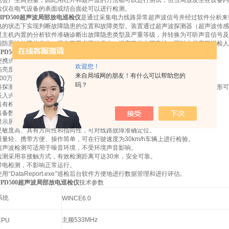
也会产生高热量，因此用红外和超声波的方法都可以进行测试；但当局放发生在设备内
检仪在电气设备的表面或结合面处可以进行检测。
HPD500超声波局部放电巡检仪
是通过采集电力线路异常超声波信号并经过软件分析来
电的状态下实现判断故障隐患的位置和故障类型。装置通过超声波探测器（超声波传感
过主机内置的分析软件准确诊断出故障隐患类型及严重等级，并转换为可听声音信号及
预防恶性故障的发生，避免了不必要的停电，提高了供电可靠性，同时也提高了巡检人
HPD500超声波局部放电巡检仪
功能特点
便携式设计，体积小、重量轻、携带方便，一人即可操作。
1
2
欢迎您！
高亮度激光发射器可实现故障点定位。
来自局域网的朋友！有什么可以帮助您的
00
万像素高清摄像头可轻松对焦检测故障点，并对杆塔标识及故障设备拍照。
吗？
将探测器检测到的异常超声波信号转换为可听正弦信号和直观波形，根据声音和波形可
嵌入式
GPS
接收器自动存储坐标数据，方便查询及保存检测路径。
具有检测温度和湿度的功能，可实时检测环境温湿度。
具备数据保存功能，可以实现数据回放功能。
显示屏为彩色触摸屏，便于检测人员检测和使用。
灵敏度高、具有方向性和指向性，可对线路故障准确定位。
重量轻、携带方便、操作简单，可在行驶速度为
30km/h
车辆上进行检验。
超声波检测可适用于噪音环境，不受环境声音影响。
检测采用非接触方式，有效检测距离可达
30
米，安全可靠。
带电检测，不影响正常运行。
使用“
DataReport.exe
”
巡检后台软件方便地进行数据管理和进行评估。
HPD500超声波局部放电巡检仪
技术参数
系统
WINCE6.0
主频
533MHz
CPU