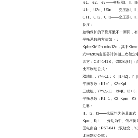
Ie1、Ie2、Ie3——变压器I、II、
U1n、U2n、U3n——变压器I、II
CT1、CT2、CT3——变压器I、II
备注：
差动保护的平衡系数不一而同，有
平衡系数的方法如下：
Kph=Kb*I2n-min/ I2n，其中Kb=m
式中I2n为变压器计算侧二次额定电
四方：CST-141B，-200B系
比率制动公式：
双绕组，Y/△-11：Id=|I1+I2|，Ir=|I1
平衡系数：K1=1，K2=Kpl
三绕组，Y/Y/△-11：Id=|I1+I2+I3|
平衡系数：K1=1，K2=Kpm，K3=
注释：
I1、I2、I3——实际均为矢量
Kpm、Kpl——分别为中、低压
国电南自：PST-641（双绕变，Y
比率制动公式：