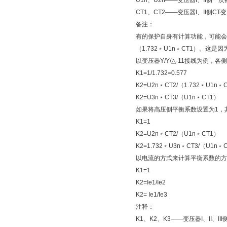
U1n、U2n——变压器I、II侧一
CT1、CT2——变压器I、II侧CT
备注：
有的保护自身有计算功能，可能会发现
（1.732﹡U1n﹡CT1）。这
以变压器Y/Y/△-11接线为例，
K1=1/1.732=0.577
K2=U2n﹡CT2/（1.732﹡U1n﹡
K2=U3n﹡CT3/（U1n﹡CT1）
如果将高压侧平衡系数设置为1，
K1=1
K2=U2n﹡CT2/（U1n﹡CT1）
K2=1.732﹡U3n﹡CT3/（U1n﹡
以电流的方式来计算平衡系数的方
K1=1
K2=Ie1/Ie2
K2= Ie1/Ie3
注释：
K1、K2、K3——变压器I、II、II