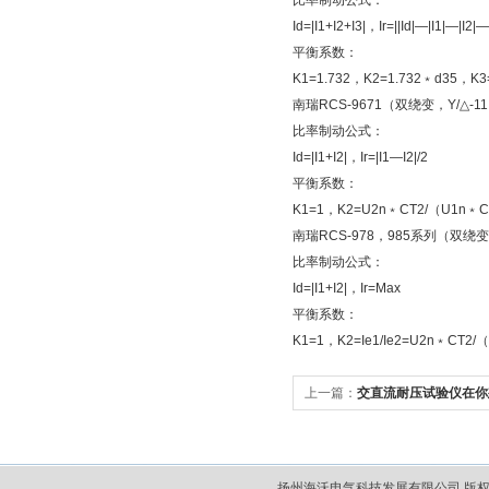
比率制动公式：
Id=|I1+I2+I3|，Ir=||Id|—|I1|—|I2|—|
平衡系数：
K1=1.732，K2=1.732﹡d35，K3
南瑞RCS-9671（双绕变，Y/△
比率制动公式：
Id=|I1+I2|，Ir=|I1—I2|/2
平衡系数：
K1=1，K2=U2n﹡CT2/（U1n﹡
南瑞RCS-978，985系列（双
比率制动公式：
Id=|I1+I2|，Ir=Max
平衡系数：
K1=1，K2=Ie1/Ie2=U2n﹡CT2
上一篇：
交直流耐压试验仪在你
扬州海沃电气科技发展有限公司 版权所